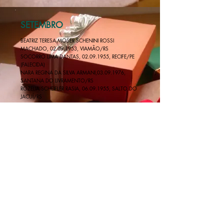
SETEMBRO
BEATRIZ TERESA MOSER SCHENINI ROSSI
MACHADO,
02.09.1953
, VIAMÃO/RS
SOCORRO LIMA DANTAS, 02.09.1955, RECIFE/PE
(FALECIDA)
NARA REGINA DA SILVA ARMANI,
03.09.1976
,
SANTANA DO LIVRAMENTO/RS
ROZELIA SCHEIFLER RASIA, 06.09.1955, SALTO DO
JACUÍ/RS
CERES MARYLISE REBOUÇAS DE SOUZA,
07.09.1946, UBAITABA/BA
JUSSÁRA C. GODINHO, 10.09.1957, CAXIAS DO
SUL/RS
DELASNIEVE MIRANDA DASPET DE SOUZA,
12.09.1950, PORTO MARTINHO/MS
RAQUEL MARTÍNEZ MARTÍNEZ, 15.09.1937,
MONTEVIDEO/UY
MARIA DE SOUZA CEZAR,
15.12.1953
, TORRES/RS.
ANA PAULA COSTA BRASIL, 21.09.1972, SANTA
MARIA/RS
JULIANI GOMES DOS SANTOS, 22.09.1988,
ALEGRETE/RS