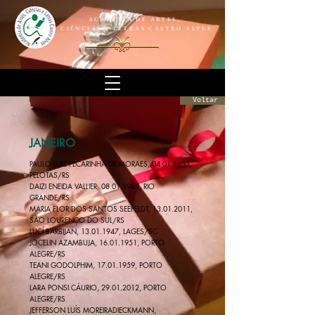
ACADEMIA DE ARTES,
CIÊNCIAS E LETRAS CASTRO ALVES
Voltar
JANEIRO
PAULO LUIZ PECARINHA DE MORAES,
04.01.1955
,
PELOTAS/RS
DAIZI ENEIDA VALLIER,
08.01.1945
, RIO
GRANDE/RS
MARIA FLOR DOS SANTOS SEEFELDT,
13.01.2011
,
SÃO LOURENÇO DO SUL/RS
LUCÍ BARBIJAN,
13.01.1947
, LAGES/SC
JOCELIN AZAMBUJA,
16.01.1951
, PORTO
ALEGRE/RS
TEANI GODOLPHIM, 17.01.1959, PORTO
ALEGRE/RS
LARA PONSI CÁURIO,
29.01.2012
, PORTO
ALEGRE/RS
JEFFERSON LUÍS MOREIRADIECKMANN,