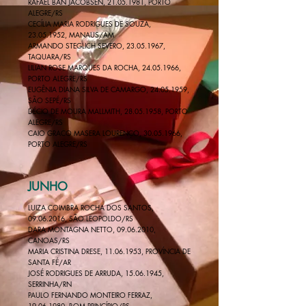
RAFAEL BÁN JACOBSEN,
21.05.1981
, PORTO
ALEGRE/RS
CECÍLIA MARIA RODRIGUES DE SOUZA,
23.05.1952
, MANAUS/AM
ARMANDO STEGLICH SEVERO,
23.05.1967
,
TAQUARA/RS
LILIAN ROSE MARQUES DA ROCHA, 24.05.1966,
PORTO ALEGRE/RS
EUGÊNIA DIANA SILVA DE CAMARGO,
24.05.1959
,
SÃO SEPÉ/RS
DÉCIO DE MOURA MALLMITH, 28.05.1958, PORTO
ALEGRE/RS
CAIO GRACO MASERA LOURENÇO,
30.05.1966
,
PORTO ALEGRE/RS
JUNHO
LUIZA COIMBRA ROCHA DOS SANTOS,
09.06.2016
, SÃO LEOPOLDO/RS
DARA MONTAGNA NETTO, 09.06.2010,
CANOAS/RS
MARIA CRISTINA DRESE,
11.06.1953
, PROVÍNCIA DE
SANTA FÉ/AR
JOSÉ RODRIGUES DE ARRUDA, 15.06.1945,
SERRINHA/RN
PAULO FERNANDO MONTEIRO FERRAZ,
19.06.1980, BOM PRINCÍPIO/RS