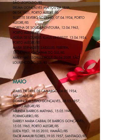
SÃO LEOPOLDO/RS
DELMA GONÇALVES MATTOS DA SILVA,
06.04.1951
, PORTO ALEGRE/RS
SUZETTE SILVEIRO SOZINHO,
07.04.1934
, PORTO
ALEGRE/RS
LORENA DE SOUZA FONTOURA,
12.04.1963
,
PORTO ALEGRE/RS
ADÉLIA DE LOURDES KLAUS EINSFELDT, 13.04.1934,
PORTO ALEGRE/RS
MARIA BERNADETE SAIDELLES FERREIRA,
18.04.1964
, CAÇAPAVA DO SUL/RS
AMILY NAELI SCHULZ HOLZ,
24.04.2009
, SÃO
LOURENÇO DO SUL/RS
MAIO
IZABEL ERI DIEHL DE CAMARGO,
06.05.1934
,
SOLEDADE/RS
DOMINGOS SÁVIO GONÇALVES,
08.05.1957
,
PORTO ALEGRE/RS
ARLINDA BARRIOS MATHIAS,
15.05.1949
,
FORMIGUEIRO/RS
DARIELY MARIA CABRAL DE BARROS GONÇALVES,
15.05.1965
, PORTO ALEGRE/RS
LUIZA FEIJÓ,
18.05.2010
, VIAMÃO/RS
ITACIR AMAURI FLORES,
19.05.1957
, SANTIAGO/RS