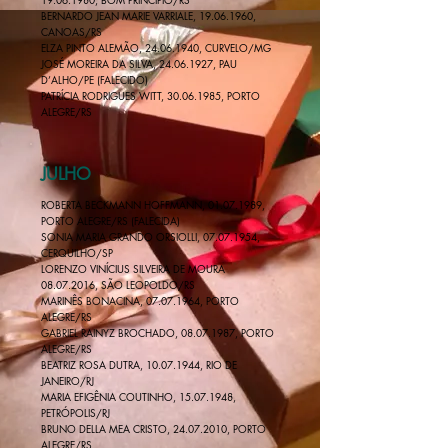
BERNARDO JEAN MARIE VARRIALE, 19.06.1960,
CANOAS/RS
JOSÉ MOREIRA DA SILVA,
24.06.1927
, PAU
D’ALHO/PE (FALECIDO)
PATRÍCIA RODRIGUES WITT, 30.06.1985, PORTO
ALEGRE/RS
JULHO
ROBERTA BECKMANN HOFFMANN,
01.07.1989
,
PORTO ALEGRE/RS (FALECIDA)
SONIA MARIA GRANDO ORSIOLLI, 07.07.1954,
CERQUILHO/SP
LORENZO VINÍCIUS SILVEIRA DE MOURA
08.07.2016, SÃO LEOPOLDO/RS
MARINÊS BONACINA, 07.07.1964, PORTO
ALEGRE/RS
GABRIEL RAINYZ BROCHADO, 08.07.1987, PORTO
ALEGRE/RS
BEATRIZ ROSA DUTRA, 10.07.1944, RIO DE
JANEIRO/RJ
MARIA EFIGÊNIA COUTINHO, 15.07.1948,
PETRÓPOLIS/RJ
BRUNO DELLA MEA CRISTO,
24.07.2010
, PORTO
ALEGRE/RS