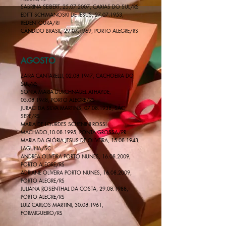
SABRINA SEIBERT,
25.07.2007
, CAXIAS DO SUL/RS
EDITT SCHIMANOSKI DE JESUS, 27.07.1953,
REDENTOURA/RJ
CÂNDIDO BRASIL,
29.07.1969
, PORTO ALEGRE/RS
AGOSTO
ZAIRA CANTARELLI,
02.08.1947
, CACHOEIRA DO
SUL/RS
SONIA MARIA DÜRCHNABEL ATHAYDE,
05.08.1948, PORTO ALEGRE/RS
JURACI DA SILVA MARTINS,
07.08.1938
, SÃO
SEPÉ/RS
MARIA DE LOURDES SCHENINI ROSSI
MACHADO,10.08.1995, PONTA GROSSA/PR
MARIA DA GLÓRIA JESUS DE OLIVEIRA,
15.08.1943
,
LAGUNA/SC
ANDREA OLIVEIRA PORTO NUNES,
16.08.2009
,
PORTO ALEGRE/RS
ADRIANE OLIVEIRA PORTO NUNES,
16.08.2009
,
PORTO ALEGRE/RS
JULIANA ROSENTHAL DA COSTA,
29.08.1988
,
PORTO ALEGRE/RS
LUIZ CARLOS MARTINI, 30.08.1961,
FORMIGUEIRO/RS