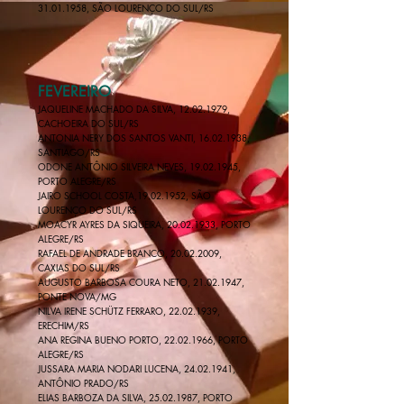
31.01.1958, SÃO LOURENÇO DO SUL/RS
FEVEREIRO
JAQUELINE MACHADO DA SILVA,
12.02.1979
,
CACHOEIRA DO SUL/RS
ANTONIA NERY DOS SANTOS VANTI,
16.02.1938
,
SANTIAGO/RS​​
ODONE ANTÔNIO SILVEIRA NEVES,
19.02.1945
,
PORTO ALEGRE/RS
JAIRO SCHOOL COSTA,
19.02.1952
, SÃO
LOURENÇO DO SUL/RS
MOACYR AYRES DA SIQUEIRA, 20.02.1933, PORTO
ALEGRE/RS
RAFAEL DE ANDRADE BRANCO,
20.02.2009
,
CAXIAS DO SUL/RS
AUGUSTO BARBOSA COURA NETO, 21.02.1947,
PONTE NOVA/MG
NILVA IRENE SCHÜTZ FERRARO, 22.02.1939,
ERECHIM/RS
ANA REGINA BUENO PORTO,
22.02.1966
, PORTO
ALEGRE/RS
JUSSARA MARIA NODARI LUCENA, 24.02.1941,
ANTÔNIO PRADO/RS
ELIAS BARBOZA DA SILVA,
25.02.1987
, PORTO