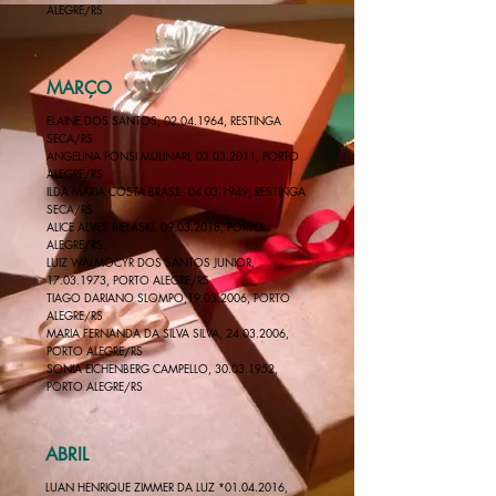
ALEGRE/RS
MARÇO
ELAINE DOS SANTOS,
02.04.1964
, RESTINGA
SECA/RS
ANGELINA PONSI MULINARI,
03.03.2011
, PORTO
ALEGRE/RS
ILDA MARIA COSTA BRASIL,
04.03.1949
, RESTINGA
SECA/RS
​ALICE ALVES BIELASKI,
09.03.2018
, PORTO
ALEGRE/RS.
LUIZ WALMOCYR DOS SANTOS JUNIOR,
17.03.1973
, PORTO ALEGRE/RS
TIAGO DARIANO SLOMPO,19.03.2006, PORTO
ALEGRE/RS
MARIA FERNANDA DA SILVA SILVA,
24.03.2006
,
PORTO ALEGRE/RS
SONIA EICHENBERG CAMPELLO,
30.03.1952
,
PORTO ALEGRE/RS
ABRIL
LUAN HENRIQUE ZIMMER DA LUZ *01.04.2016,