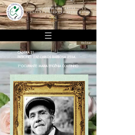
ACADEMIA DE ARTES,
CIÊNCIAS E LETRAS CASTRO ALVES
Voltar
CADEIRA 21
PATRONO: LUIZ CARLOS BARBOSA LESSA
1ª OCUPANTE: MARIA EFIGÊNIA COUTINHO