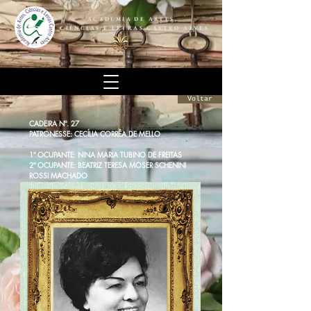
ACADEMIA DE ARTES,
CIÊNCIAS E LETRAS CASTRO ALVES
Voltar
CADEIRA Nº. 27
PATRONESSE: CECÍLIA CORRÊA DE MELLO
1ª OCUPANTE: NINA MARIA TUBINO DE FREITAS
2ª OCUPANTE: BEATRIZ TERESA MOSER SCHENINI
ROSSI MACHADO