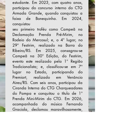
estudante. Em 2023, com quatro anos,
participou do concurso interno do CTG
Armada Grande, quando conquistou a
faixa de Bonequinha. Em 2024,
conquistou
seu primeiro troféu como Campeã na
Declamação Prenda Pré-Mirim, no
Rodeio do Mercosul; e, o 4° lugar, no
29° Festirim, realizado na Barra do
Ribeiro/RS. Em 2025, consagrou-se
Campeã na 30° Edição, do Festirim,
evento este realizado pela 1° Região
Tradicionalista; e, classificou-se em 7°
lugar no Estado, participando do
Premiart, realizado em Venâncio
Aires/RS. Com seis anos, participou da
Ciranda Interna do CTG Charqueadores
do Pampa e conquitou o título de 1°
Prenda Mini-Mirim do CTG. Em 2026,
acompanhada do músico Fernando
Graciola, declamou maravilhosamente,
no Sarau da Estância da Poesia Crioula,
na Casa da Memória Unimed
Federações. Teve também participação
Especial no programa de TV de João