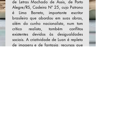
de Letras Machado de Assis, de Porto
Alegre/RS, Cadeira Nº 25, cujo Patrono
é Lima Barreto, importante escritor
brasileiro que abordou em suas obras,
além do cunho nacionalista, num tom
crítico realista, também conflitos
existentes devidos às desigualdades
sociais. A criatividade de Luan é repleta
de imagens e de fantasia, recursos que
dão luminosidade e vida às suas
palavras, palavras essas ricas de
elementos descritivos e narrativos. Sua
linguagem é fluente e agradável, uma
expressão viva de sensações, de
imagens e do indefinível, que lhes
aguça a subjetividade e os estados da
alma. A escrita tem-lhe sido um caminho
de encantamento e de beleza. Faz
aulas de inglês, gosta de escrever e ler.
Tem trabalhos postados no Site Celeiro
da Alma.