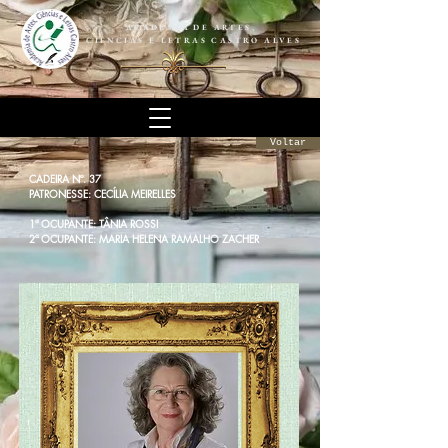
ACADEMIA DE ARTES,
CIÊNCIAS E LETRAS CASTRO ALVES
Voltar
CADEIRA Nº. 37
PATRONESSE: CECÍLIA MEIRELLES
1ª OCUPANTE: TÂNIA ROSSI
2ª OCUPANTE: MARIA HELENA RAMALHO ZACHER