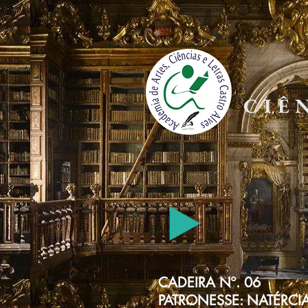
ACA
CIÊNC
CADEIRA Nº. 06
PATRONESSE: NATÉRC